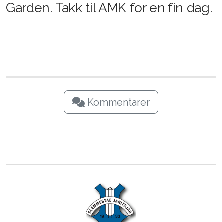
Garden. Takk til AMK for en fin dag.
Repertoar 2015
Repertoar 2014
Repertoar 2013
Repertoar 2012
Repertoar 2011
Kommentarer
Æresmedlemmer
Dirigenter
Konkurranser
Korpsgalla 2012