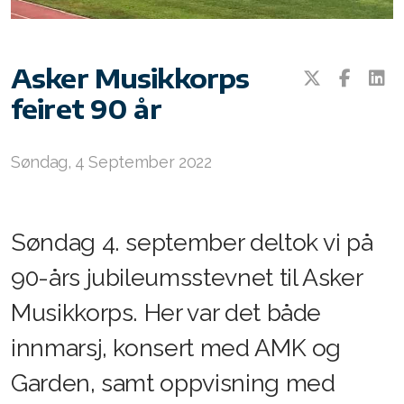
Repertoar 2025
Repertoar 2024
Asker Musikkorps
Repertoar 2023
feiret 90 år
Repertoar 2022
Søndag, 4 September 2022
Repertoar 2021
Repertoar 2020
Søndag 4. september deltok vi på
Repertoar 2019
90-års jubileumsstevnet til Asker
Repertoar 2018
Musikkorps. Her var det både
Repertoar 2017
innmarsj, konsert med AMK og
Repertoar 2016
Garden, samt oppvisning med