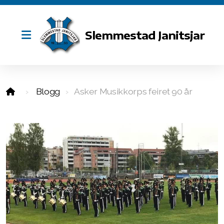
Slemmestad Janitsjar
Styret
Blogg
Asker Musikkorps feiret 90 år
Dirigenten vår
Marsjheftet
Repertoar 2026